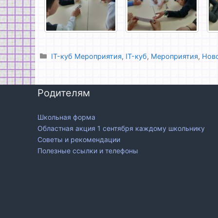
Рубрики
IT-куб Мероприятия
,
IT-куб
,
Мероприятия
,
Нов
Родителям
Школьная форма
Областная акция 1 сентября каждому школьнику
Советы и рекомендации
Полезные ссылки и телефоны