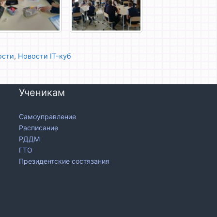
ости
,
Новости IT-куб
Ученикам
Самоуправление
Расписание
РДДМ
ГТО
Президентские состязания