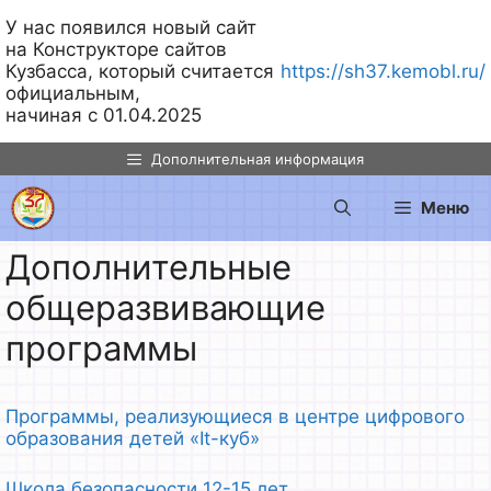
У нас появился новый сайт
на Конструкторе сайтов
Кузбасса, который считается
https://sh37.kemobl.ru/
официальным,
начиная с 01.04.2025
Перейти
Дополнительная информация
к
содержимому
Меню
Дополнительные
общеразвивающие
программы
Программы, реализующиеся в центре цифрового
образования детей «It-куб»
Школа безопасности 12-15 лет