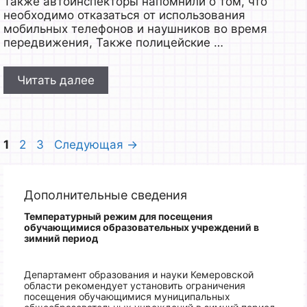
Также автоинспекторы напомнили о том, что
необходимо отказаться от использования
мобильных телефонов и наушников во время
передвижения, Также полицейские …
Читать далее
Страница
Страница
Страница
1
2
3
Следующая
→
Дополнительные сведения
Температурный режим для посещения
обучающимися образовательных учреждений
в
зимний период
Департамент образования и науки Кемеровской
области рекомендует установить ограничения
посещения обучающимися муниципальных